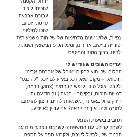
"רחלי הקטנה"
שזכיתי ליצור
עבורם ארבעה
סרטוני יוטיוב
שזכו למיליוני
צפיות, שלוש שנים מדהימות של שליחות משמעותית
ופורייה ביישוב אדורַיִם, ומעל הכול: הנישואין ושמונת
ילדינו. ברוך הטוב והמיטיב!
יעדים חשובים שעוד יש לי
החלום שלי הוא להקים "אוהל של אברהם אבינו"
וירטואלי – מקום שאליו כל באי עולם יוכלו "להיכנס"
ולקבל "אוכל טוב" לנפש הבהמית (צחוק, דרמה,
דמויות חזקות, ובקיצור – הנאה!) וביחד עם זה –
חיזוק גדול באמונה, משמעות לחיים, ורצון להתחבר
לתורה ולה'. איך זה ייראה? אני עדיין לא יודע…
תחביב בשעות הפנאי
לשחק קריקט עם המשפחה, לשרבט בצבעי מים עם
הבנות שלי, לבשל לשבת, ולקרוא ספר על הספה.