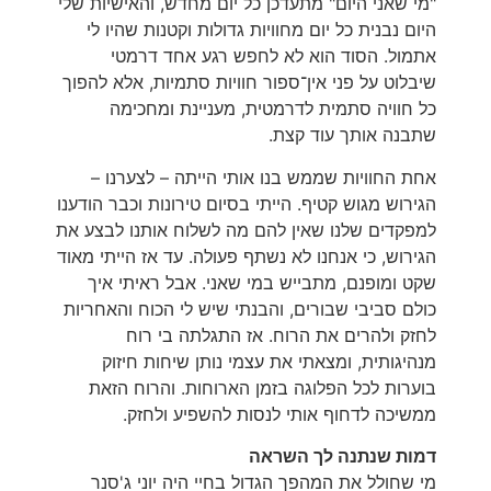
"מי שאני היום" מתעדכן כל יום מחדש, והאישיות שלי
היום נבנית כל יום מחוויות גדולות וקטנות שהיו לי
אתמול. הסוד הוא לא לחפש רגע אחד דרמטי
שיבלוט על פני אין־ספור חוויות סתמיות, אלא להפוך
כל חוויה סתמית לדרמטית, מעניינת ומחכימה
שתבנה אותך עוד קצת.
אחת החוויות שממש בנו אותי הייתה – לצערנו –
הגירוש מגוש קטיף. הייתי בסיום טירונות וכבר הודענו
למפקדים שלנו שאין להם מה לשלוח אותנו לבצע את
הגירוש, כי אנחנו לא נשתף פעולה. עד אז הייתי מאוד
שקט ומופנם, מתבייש במי שאני. אבל ראיתי איך
כולם סביבי שבורים, והבנתי שיש לי הכוח והאחריות
לחזק ולהרים את הרוח. אז התגלתה בי רוח
מנהיגותית, ומצאתי את עצמי נותן שיחות חיזוק
בוערות לכל הפלוגה בזמן הארוחות. והרוח הזאת
ממשיכה לדחוף אותי לנסות להשפיע ולחזק.
דמות שנתנה לך השראה
מי שחולל את המהפך הגדול בחיי היה יוני ג'סנר