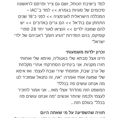
למד בישיבת הכותל, ושם גם צייר ופרסם לראשונה
סיכומים של סוגיות בגמרא >>
למד ב־IAC –
המכללה הישראלית לאנימציה >>
לפני כ־18 שנים
התחתן עם בת־אל >> הם גרים באדורַיִם >> יש
להם שמונה ילדים >>
הוציאו לאור יחד 28 ספרי
קומיקס, בהם הסדרות "הגיע הזמן" ו"אביהם של ילדי
ישראל"
זכרון ילדות משמעותי
היינו אצל סבתא שלי באנגליה, ואימא שלי ואחותי
חזרו מקניות. אני בינתיים הסתרקתי אחרי מקלחת
של ערב שבת, וזמזמתי שירי שבת לעצמי. ואז אימא
שלי שמעה אותי ואמרה: "אה, זה נתנאל שמזכיר לנו
מה אנחנו עושים פה בכלל!"
המשפט הזה מהדהד אצלי מאז… אני אמור להזכיר
לעצמי ולכמה שיותר אנשים "מה אנחנו עושים פה
בכלל" בעולם הזה…
חוויה שהשפיעה על מי שאתה היום