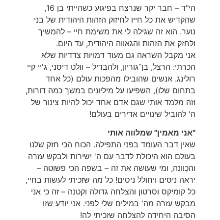
הי"ד – חבר יקר שנרצח בפיגוע כשהייתי בן 16,
שהקדיש את כל חייו לחיזוק הזהות היהודית של בני
נוער. הוא זה שגילה לי את משימת חיי – להמשיך
ולחזק את הזהות והגאווה היהודית, עד היום.
אני מקבל השראה גם מעוד דמויות צדדיות שלא
הכרתי: הרצל, בן־גוריון, ולהבדיל – וולט דיסני, ג'יי קיי
רולינג. אנשים שהובילו מהפכות עולם (כל אחד
בתחום שלו), השפיעו על מיליונים במשך כמה דורות,
וזה מלמד אותי שגם אדם אחד יכול להיות צינור של
ה' להוביל שינויים אדירים בעולם!
"אני מאמין" שמלווה אותי
שאין דבר העומד בפני התפילה. הכוח הכי חזק שלנו
בעולם הוא היכולת לדבר עם ה' ישירות ולבקש עזרה
והכְוונה, ומי שעושה את זה – בשפה הכי פשוטה –
יראה ניסים ויחולל ניסים! כל מה שזכיתי לעשות בחיי,
כל קומיקס וסרטון והצלחה גדולה וקטנה – זה כי אני
מבקש עזרה מה' במילים שלי לפני. אני יודע שזו
הסיבה היחידה להצלחה שזכיתי לה!