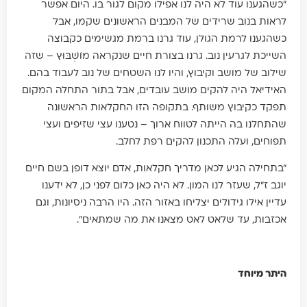
"כשהגענו עוד לא היה לנו אפילו מקום לגור בו. היום אפשר
לראות בנוב שרידים של המבנים הראשונים שקמו, אבל
כשהגענו לרמת הגולן, עוד גרנו ברמת מגשימים כקבוצה
השייכת לגרעין נוב. גרנו בצורת חיים שנקראה מוֹשְׁבּוּץ – שזה
שילוב של מושב וקיבוץ, והיו לנו השטחים של נוב לעבוד בהם.
האידיאל היה להקים מושב עובדים, אבל בתור התחלה המקום
תפקד כקיבוץ משותף. בתקופה הזו החקלאות הראשונה
שהתחלנו בה הייתה לטווח ארוך – נטענו עצי שזיפים ועצי
תפוחים, ועלה התכנון להקים רפת לחלב.
"בתחילה הגיע לכאן מדריך חקלאות, אדם יוצא דופן בשם חיים
יוגב ז״ל, שעזר לנו המון. לא היה כאן כלום לפני כן, לא ידענו
עדיין אילו גידולים יצליחו באזור הזה. היו הרבה ניסיונות, וגם
אכזבות, עד שלאט לאט מצאנו את מה שמתאים".
היתר מיוחד