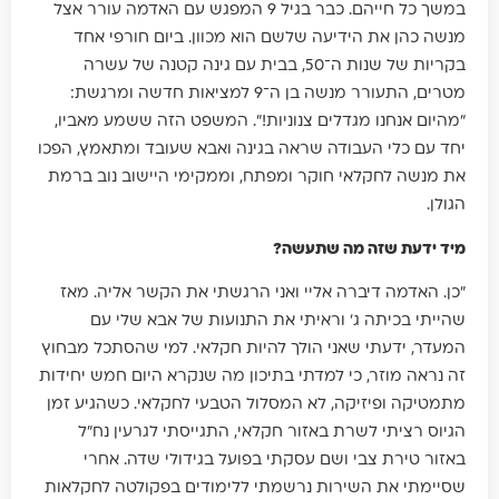
במשך כל חייהם. כבר בגיל 9 המפגש עם האדמה עורר אצל
מנשה כהן את הידיעה שלשם הוא מכוון. ביום חורפי אחד
בקריות של שנות ה־50, בבית עם גינה קטנה של עשרה
מטרים, התעורר מנשה בן ה־9 למציאות חדשה ומרגשת:
"מהיום אנחנו מגדלים צנוניות!". המשפט הזה ששמע מאביו,
יחד עם כלי העבודה שראה בגינה ואבא שעובד ומתאמץ, הפכו
את מנשה לחקלאי חוקר ומפתח, וממקימי היישוב נוב ברמת
הגולן.
מיד ידעת שזה מה שתעשה?
"כן. האדמה דיברה אליי ואני הרגשתי את הקשר אליה. מאז
שהייתי בכיתה ג' וראיתי את התנועות של אבא שלי עם
המעדר, ידעתי שאני הולך להיות חקלאי. למי שהסתכל מבחוץ
זה נראה מוזר, כי למדתי בתיכון מה שנקרא היום חמש יחידות
מתמטיקה ופיזיקה, לא המסלול הטבעי לחקלאי. כשהגיע זמן
הגיוס רציתי לשרת באזור חקלאי, התגייסתי לגרעין נח"ל
באזור טירת צבי ושם עסקתי בפועל בגידולי שדה. אחרי
שסיימתי את השירות נרשמתי ללימודים בפקולטה לחקלאות