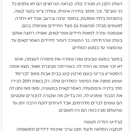
השלג הלבן הן מטרה קלה. כנראה הגרמנים הם לא צלפים כל
כך טובים". וכך, מתוך בחירה אישית, עמדה צ'יווי בקור קשה,
בהפגזות בלתי פוסקות, בחוסר שינה וברעב, אבל לא ויתרה.
לפעמים סבלה מגזענות גם מצד החיילים שטיפלה בהם.
אוגוסטה עזרה למאות חיילים אמריקאים, ואפילו רחצה אותם
בשלג שהרתיחה. כך המשיכה לעזור לחיילים האמריקאים עד
שהמצור על בסטון הסתיים.
במשך כמעט שבעים שנה שמרה את סיפורה לעצמה, ואיש
לא זכר אותה או הודה לה. כשהייתה מבוגרת מאוד, מצא אותה
היסטוריון בריטי בשם מרטין קינג בבית אבות סמוך לבריסל
ושמע ממנה את הסיפור המדהים שלה. רק בשנת 2011 הכירו
מלך בלגיה והממשלה האמריקאית במעשיה, וסוף סוף נתנו לה
את הכבוד שמגיע לה. וזה בדיוק מה שקורה לגיבורים שקטים:
הם עושים דברים מדהימים, אבל לעיתים לוקח הרבה זמן עד
שהעולם מבין כמה הם היו חשובים.
קרדיט-הודיה תעשה
לכתבה המלאה ולעוד תוכן ערכי ואיכותי לילדים ולמשפחה