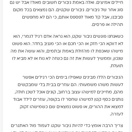
חיילים אמיצים. ואלה באמת גיבורים חשובים מאוד! אבל יש גם
סוג אחר של גיבורים. גיבורים שקטים. הם נמצאים בכל מקום
סביבנו, אבל קל מאוד לפספס אותם, כי הם לא מחפשים
תהילה או פרסים.
כשאנחנו פוגשים גיבור שקט, הוא נראה אדם רגיל לגמרי, הוא
לא דווקא הכי חזק או הכי חכם או הכי מגניב בחדר. הוא פשוט
מישהו שאכפת לו מהזולת באמת ובתמים, והוא עושה את מה
שנכון, וממשיך לעשות את זה גם כשזה לא נוח או לא מביא לו
תועלת.
הגיבורים הללו מבינים שאפילו בימים הכי רגילים אפשר
לעשות משהו משמעותי. הם עוזרים בבית בלי שמבקשים
מהם, מחייכים למישהו עצוב ברחוב, קונים אוכל לשכן חולה,
נותנים כסף קטן למישהו שחסר לו בקופה, עוזרים לילד אבוד
למצוא את ההורים, או פשוט נמצאים שם כשמישהו זקוק
לעזרה.
צריך הרבה אומץ כדי להיות גיבור שקט. לעמוד מול האתגרים