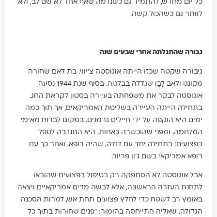
כל יום מחדש, להתמיד גם כשנדמה שאף אחד לא שם לב, ולא
לוותר גם כשהכול קשה.
גבורה שהתגלתה אחרי שבעים שנה
גיבורה שקטה שכזו הייתה אוגוסטה צ'יווי, בת לאם שחורה
מקונגו ולאב לָבָן שגדלה בבלגיה. בסוף שנת 1944 נסעה
אוגוסטה לבקר את משפחתה בעיירה בסטון לקראת החג.
בתחילה הייתה העיירה בשליטת האמריקאים, אך תוך כמה
ימים היא הוקפה על ידי חיילים גרמנים. במקום לברוח מאֵימֵי
המלחמה, ומפני שהוכשרה כאחות, היא התנדבה לטפל
בפצועים: בתחילה יחד עם דודהּ, שהיה רופא, ואחר כך עם
רופא אמריקאי בשם ג’ון פריור.
אבל אוגוסטה לא הסתפקה רק בטיפול בפצועים שהובאו
לתחנת העזרה הראשונה, אלא לבשה מדים אמריקאיים ויצאה
באומץ רב לשטח כדי לחלץ פצועים תחת אש, למרות הסכנה
הגדולה, שאליה התייחסה בהומור: "פנים שחורות בתוך כל