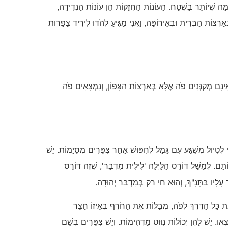
מָּה שֶׁיּוֹתֵר בַּשֶּׁטַח. הָעוֹנוֹת הַחֲזָקוֹת הֵן עוֹנוֹת הַנְּדִידָה,
אַרְצוֹת הַבְּרִית וּבְאֵירוֹפָּה, וַאֲנִי מַגִּיעַ לְהֹדּוּ לִירִיד צַפָּרוּת
ָם מְקַנְּנִים פֹּה אֶלָּא בְּאַרְצוֹת הַצָּפוֹן, וְנִמְצָאִים פֹּה
ְתִּי לְטִיּוּל מְשֻׁגָּע עִם גָּמָל לְחִפּוּשׁ אַחַר צִפֳּרִים מְסֻיָּמוֹת. יֵשׁ
ָם. לְמָשָׁל דּוֹרֵס הַלַּיְלָה 'לִילִית מִדְבָּר', שֶׁזֶּה דּוֹרֵס
 אֶת כָּל הַדֶּרֶךְ לְפֹה, מְבַלּוֹת אֶת הַחֹרֶף בְּאֵיזוֹ חָצֵר
ָצְאוּ. יֵשׁ לָהֶן יְכוֹלוֹת נִוּוּט מַדְהִימוֹת. וְיֵשׁ צִפֳּרִים בְּשֵׁם