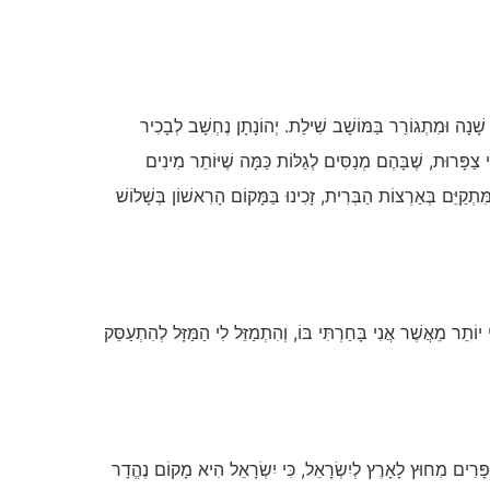
ֶשְׂרֵה שָׁנָה וּמִתְגוֹרֵר בַּמּוֹשָׁב שִׁילַת. יְהוֹנָתָן נֶחְשָׁב לְבָכִיר
 צַפָּרוּת, שֶׁבָּהֶם מְנַסִּים לְגַלּוֹת כַּמָּה שֶׁיּוֹתֵר מִינִים
ִּתְקַיֵּם בְּאַרְצוֹת הַבְּרִית, זָכִינוּ בַּמָּקוֹם הָרִאשׁוֹן בְּשָׁלוֹשׁ
ֹתֵר מֵאֲשֶׁר אֲנִי בָּחַרְתִּי בּוֹ, וְהִתְמַזֵּל לִי הַמַּזָּל לְהִתְעַסֵּק
ַפָּרִים מִחוּץ לָאָרֶץ לְיִשְׂרָאֵל, כִּי יִשְׂרָאֵל הִיא מָקוֹם נֶהֱדָר