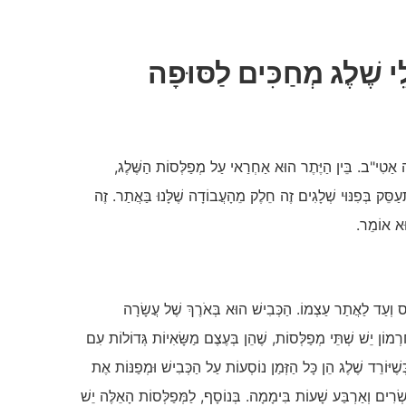
י שֶׁלֶג מְחַכִּים לַסּוּפָה
ֹשָׁב נְוֵה אַטִי"ב. בֵּין הַיֶּתֶר הוּא אַחְרַאי עַל מְפַלְּסוֹת הַשֶּׁלֶג,
ִתְעַסֵּק בְּפִנּוּי שְׁלָגִים זֶה חֵלֶק מֵהָעֲבוֹדָה שֶׁלָּנוּ בַּאֲתַר. זֶה
וּא אוֹמֵר.
ְס וְעַד לַאֲתַר עַצְמוֹ. הַכְּבִישׁ הוּא בְּאֹרֶךְ שֶׁל עֲשָׂרָה
ְמוֹן יֵשׁ שְׁתֵּי מְפַלְּסוֹת, שֶׁהֵן בְּעֶצֶם מַשָּׂאִיוֹת גְּדוֹלוֹת עִם
שֶׁיּוֹרֵד שֶׁלֶג הֵן כָּל הַזְּמַן נוֹסְעוֹת עַל הַכְּבִישׁ וּמְפַנּוֹת אֶת
ֶשְׂרִים וְאַרְבַּע שָׁעוֹת בִּימָמָה. בְּנוֹסָף, לַמְּפַלְּסוֹת הָאֵלֶּה יֵשׁ