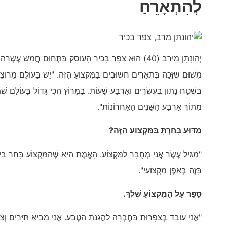
לְהִתְאָרֵחַ
יְהוֹנָתָן מֵירַב (40) הוּא צַפָּר בָּכִיר הָעוֹסֵק בַּתְּחוּם חֲמֵשׁ ע
מִשּׁוּם שֶׁזָּכָה בִּתְאַרִים חֲשׁוּבִים בַּמִּקְצוֹעַ הַזֶּה. "יֵשׁ בָּעוֹלָם מֵרוֹצֵי
בְּשֶׁטַח נָתוּן בְּעֶשְׂרִים וְאַרְבַּע שָׁעוֹת. בַּמֵּרוֹץ הֲכִי גָּדוֹל בָּעוֹלָם שֶׁמ
מִתּוֹךְ אַרְבַּע הַשָּׁנִים הָאַחֲרוֹנוֹת".
מַדּוּעַ בָּחַרְתָּ בַּמִּקְצוֹעַ הַזֶּה?
"מִגִּיל עֶשֶׂר אֲנִי מְחֻבָּר לַמִּקְצוֹעַ. הָאֱמֶת הִיא שֶׁהַמִּקְצוֹעַ בָּחַר בִּי יו
בָּזֶה בְּאֹפֶן מִקְצוֹעִי".
סַפֵּר עַל הַמִּקְצוֹעַ שֶׁלְּךָ.
"אֲנִי עוֹבֵד בְּצַפָּרוּת בַּחֶבְרָה לַהֲגַנַּת הַטֶּבַע. אֲנִי מֵבִיא תַּיָּרִים וְצ