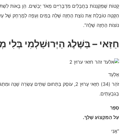
קָטוֹת שֶׁמְּקַנְּנוֹת בַּחֲבָלִים מִדְבָּרִיִּים מְאֹד יְבֵשִׁים. הֵן בָּאוֹת לִשְׁתּו
הַקָּטָה טוֹבֶלֶת אֶת נוֹצַת הֶחָזֶה שֶׁלָּהּ בַּמַּיִם וְעָפָה לְמֶרְחָק שֶׁל עֶשְׂר
נוֹצוֹת הֶחָזֶה שֶׁלָּהּ".
חַזַּאי –
בַּשֶּׁלֶג
הַיְּרוּשַׁלְמִי בְּלִי מ
אֶלְעָד
זֹהַר (34) חַזַּאי עָרוּץ 2, עוֹסֵק בַּתְּחוּם שְׁתֵּים עֶשְׂרֵה שָׁנָה וּמִתְגוֹרֵר
בְּגִבְעָתַיִם.
סַפֵּר
עַל הַמִּקְצוֹעַ שֶׁלְּךָ.
"אֲנִי