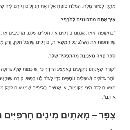
מִתְקָן לְפִזּוּר מֶלַח. הַמֶּלַח סוֹפֵחַ אֵלָיו אֶת הַנּוֹזְלִים וְגוֹרֵם לָזֶה שֶׁ
אֵיךְ אַתֶּם מִתְכּוֹנְנִים לַחֹרֶף?
"בַּתְּקוּפָה הַזֹּאת אֲנַחְנוּ בּוֹדְקִים אֶת הַכֵּלִים שֶׁלָּנוּ. מַרְכִּיבִים אֶת 
שֶׁדּוֹחֲפוֹת אֶת הַשֶּׁלֶג עַל הַמַּשָּׂאִיוֹת, בּוֹדְקִים שֶׁהַכֹּל תַּקִּין, וְרַק מְ
סַפֵּר חֲוָיָה מְעַנְיֶנֶת מֵהַתַּפְקִיד שֶׁלְּךָ.
"קוֹרֶה שֶׁאֲנַחְנוּ נִתְקָעִים בְּאֶמְצַע הַדֶּרֶךְ כִּי יֵשׁ כַּמּוּת שֶׁלֶג גְּדוֹלָה
יוֹתֵר גְּדוֹלִים וְשׁוּפֶלִים נוֹסָפִים כְּדֵי לַעֲזֹר לָנוּ בַּפִּנּוּי. קוֹרֶה שֶׁנֶּהָג
מַגִּיעִים לְכָל מִינֵי מְקוֹמוֹת, אוֹ אֲנָשִׁים בְּגִ'יפִּים שֶׁמַּגִּיעִים לִמְקוֹמ
אוֹתָם".
צַפָּר –
מָאתַיִם
מִינִים חָרְפִּיִּים 