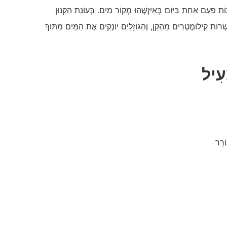
ֹת פַּעַם אַחַת בַּיּוֹם בְּאֵיזֶשֶׁהוּ מְקוֹר מַיִם. בְּעוֹנַת הַקִּנוּן
וֹת קִילוֹמֶטְרִים מֵהַקֵּן, וְהַגּוֹזָלִים יוֹנְקִים אֶת הַמַּיִם מִתּוֹךְ
ְעִיל