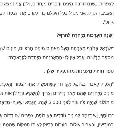
לְצַפָּרוּת. יֶשְׁנָם הַרְבֵּה מִינִים וּדְבָרִים מְיֻחָדִים, וְלָכֵן אֲנִי נִמְצָא כַּ
הָאָבִיב וְהַסְּתָו. אֲנִי מְטַיֵּל בְּכָל הָעוֹלָם כְּדֵי לְקַדֵּם אֶת הַצַּפָּרוּת בְּ
גָּדוֹל".
יֶשְׁנָהּ הֵעָרְכוּת מְיֻחֶדֶת לַחֹרֶף?
"יִשְׂרָאֵל בַּחֹרֶף מְאָרַחַת מֵעַל מָאתַיִם מִינִים חָרְפִּיִּים, מִינִים שֶׁאֵינ
מִסְפַּר חֳדָשִׁים. אֲבָל אֵין לָנוּ הִתְאַרְגְּנוּת מְיֻחֶדֶת לִקְרָאתָם".
סַפֵּר חֲוָיוֹת מְעַנְיְנוֹת מֵהַתַּפְקִיד שֶׁלְּךָ.
"הָלַכְתִּי לְאִבּוּד בְּג'וּנְגֶּל אֶקְוָודוֹר כְּשֶׁחִפַּשְׂתִּי אַחֲרֵי צִפּוֹר, וְהָלַכ
מִינִים מְיֻחָדִים שֶׁהֵם מְאֹד נְדִירִים וְצָרִיךְ לְהַשְׁקִיעַ כְּדֵי לִרְאוֹת אוֹת
מִיתוֹלוֹגִי שֶׁהָיָה פֹּה עוֹד לִפְנֵי 3,000 שָׁנָה. הַנָּבִיא יְשַׁעְיָהוּ מְדַבֵּר עָלָיו בַּתָּנָ"ךְ, וְהוּא חַי רַק בְּמִדְבַּר יְהוּדָה.
"בְּנוֹסָף, יֵשׁ דֻּגְמָה לְמִינִים נוֹדְדִים בְּאֵירוֹפָּה, צִפֳּרִים שֶׁנּוֹדְדוֹת
בְּמוֹדִיעִין, וּבָאָבִיב עוֹלוֹת וְחוֹזְרוֹת בְּדִיּוּק לְאוֹתוֹ הַמָּקוֹם שֶׁמִּמֶּנּוּ י