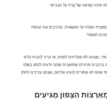
לֹּא תִּהְיֶה קְפִיאָה שֶׁל קֶרַח עַל הַכְּבִישׁ".
מְפַזֶּרֶת הַמֶּלַח עַל הַמַּשָּׂאִית, מַרְכִּיבִים אֶת הַכַּפּוֹת
חַכִּים לַסּוּפָה".
 מִדַּי, וַאֲנַחְנוּ לֹא מַצְלִיחִים לְפַנּוֹת, אָז צָרִיךְ לְהָבִיא כֵּלִים
ִים בִּרְכָבִים פְּרָטִיִּים שֶׁחוֹשְׁבִים שֶׁהֵם יוֹדְעִים לִנְסֹעַ בַּשֶּׁלֶג
וֹת שֶׁהֵם לֹא אֲמוּרִים לְהַגִּיעַ אֲלֵיהֶם, וַאֲנַחְנוּ צְרִיכִים לְחַלֵּץ
מֵאַרְצוֹת הַצָּפוֹן מַגִּיעִים