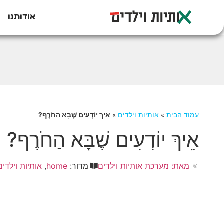
אודותנו
עמוד הבית
»
אותיות וילדים
»
אֵיךְ יוֹדְעִים שֶׁבָּא הַחֹרֶף?
אֵיךְ יוֹדְעִים שֶׁבָּא הַחֹרֶף?
מאת:
מערכת אותיות וילדים
מדור:
home
,
אותיות וילדים