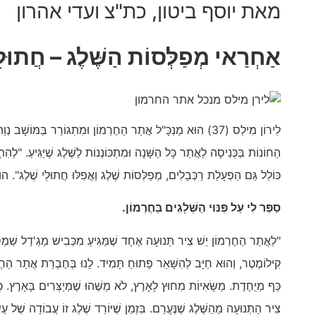
מאת יוסף ביטון, כת"צ ועדי אהרון
אַחְרַאי מְפַלְּסוֹת הַשֶּׁלֶג –
חֲתוּלֵ
לִירוֹן מִילְס (37) הוּא מַנְכָּ"ל אֲתַר הַחֶרְמוֹן וּמִתְגוֹרֵר בַּמּו
הַחוֹנוֹת בַּכְּנִיסָה לַאֲתַר כָּל הַשָּׁנָה וּמִתְכּוֹנְנוֹת לַשֶּׁלֶג שֶׁיַּגִּיעַ. "לְה
כּוֹלֵל גַּם הַפְעָלַת רַכְּבָלִים, מְפַלְּסוֹת שֶׁלֶג וַאֲפִלּוּ חֲתוּלֵי שֶׁלֶג". ה
סַפֵּר לִי עַל פִּנּוּי הַשְּׁלָגִים בַּחֶרְמוֹן.
"לַאֲתַר הַחֶרְמוֹן יֵשׁ צִיר תְּנוּעָה אֶחָד שֶׁמַּגִּיעַ מִכְּבִישׁ מַגְ'דַל שַׁמ
קִילוֹמֶטֶר, וְהוּא חַיָּב לְהִשָּׁאֵר פָּתוּחַ תָּמִיד. לָנוּ בְּחֶבְרַת אֲתַר הַחֶר
כַּף מְיֻחֶדֶת. מַשָּׂאִיוֹת מִחוּץ לָאָרֶץ, לֹא מַשֶּׁהוּ שֶׁמְּיַצְּרִים בָּאָרֶץ. כְּ
צִיר הַתְּנוּעָה מֵהַשֶּׁלֶג שֶׁנֶּעֱרַם. בִּזְמַן שֶׁיּוֹרֵד שֶׁלֶג זוֹ עֲבוֹדָה שֶׁל ע