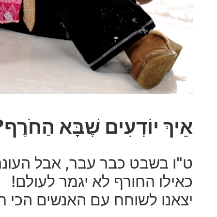
אֵיךְ יוֹדְעִים שֶׁבָּא הַחֹרֶף
ט"ו בשבט כבר עבר, אבל העונה
כאילו החורף לא יגמר לעולם!
יצאנו לשוחח עם האנשים הכי ח